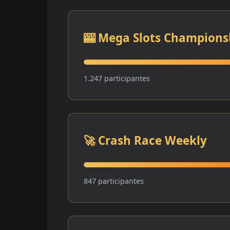
🎰 Mega Slots Champions
1.247 participantes
🚀 Crash Race Weekly
847 participantes