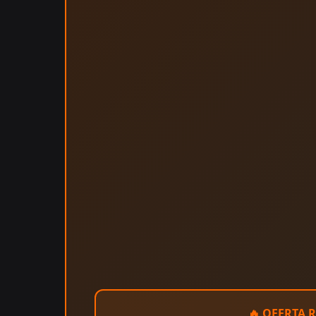
🔥
OFERTA 