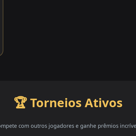
🏆 Torneios Ativos
mpete com outros jogadores e ganhe prêmios incríve