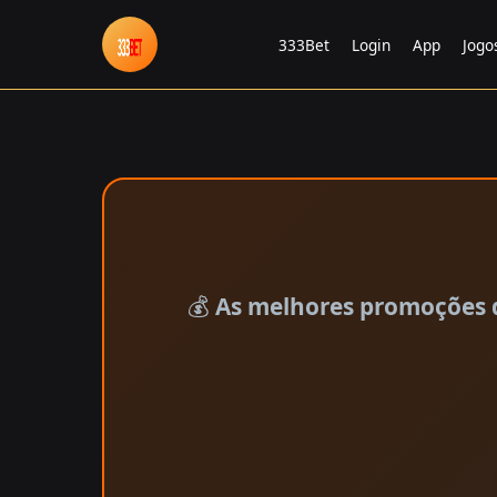
333Bet
Login
App
Jogo
💰
As melhores promoções d