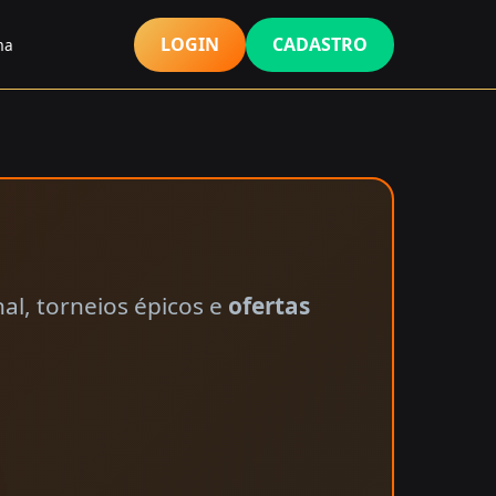
LOGIN
CADASTRO
ma
l, torneios épicos e
ofertas