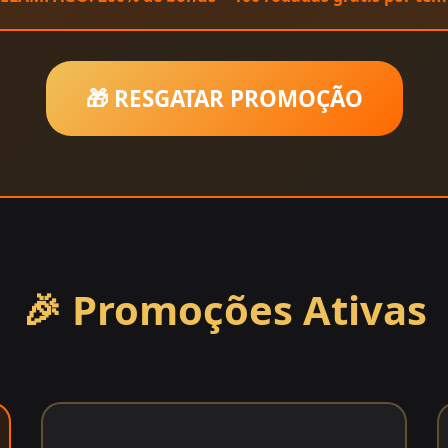
🎁 RESGATAR PROMOÇÃO
🎉 Promoções Ativas