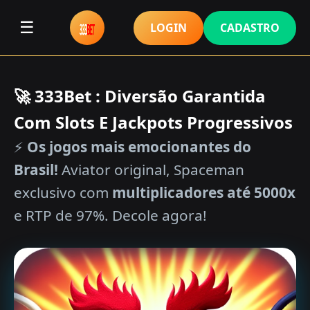
☰
LOGIN
CADASTRO
🚀 333Bet : Diversão Garantida
Com Slots E Jackpots Progressivos
⚡
Os jogos mais emocionantes do
Brasil!
Aviator original, Spaceman
exclusivo com
multiplicadores até 5000x
e RTP de 97%. Decole agora!