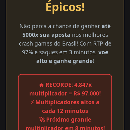
Épicos!
Não perca a chance de ganhar
até
5000x sua aposta
nos melhores
crash games do Brasil! Com RTP de
97% e saques em 3 minutos,
voe
alto e ganhe grande
!
🔥 RECORDE: 4.847x
multiplicador = R$ 97.000!
⚡ Multiplicadores altos a
cada 12 minutos
🚀 Próximo grande
multiplicador em 8 minutos!