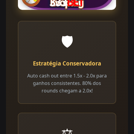
🛡️
Estratégia Conservadora
Auto cash out entre 1.5x - 2.0x para
ganhos consistentes. 80% dos
rounds chegam a 2.0x!
⚖️