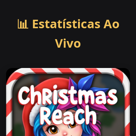
📊 Estatísticas Ao
Vivo