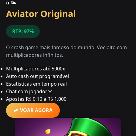
✈️🌤️
Aviator Original
RTP: 97%
O crash game mais famoso do mundo! Voe alto com
multiplicadores infinitos.
Multiplicadores até 5000x
Auto cash out programável
Estatísticas em tempo real
Chat com jogadores
Apostas R$ 0,10 a R$ 1.000
🛩️ VOAR AGORA