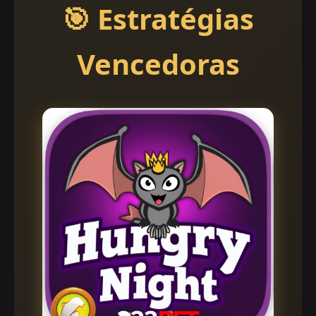
🎯 Estratégias
Vencedoras