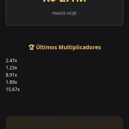
PAGOS HOJE
🏆 Últimos Multiplicadores
2.47x
1.23x
8.91x
1.89x
15.67x