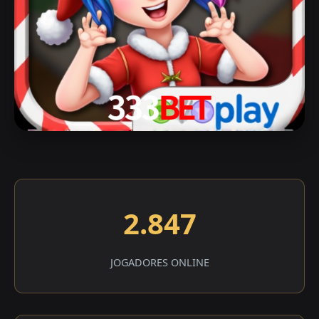
2.847
JOGADORES ONLINE