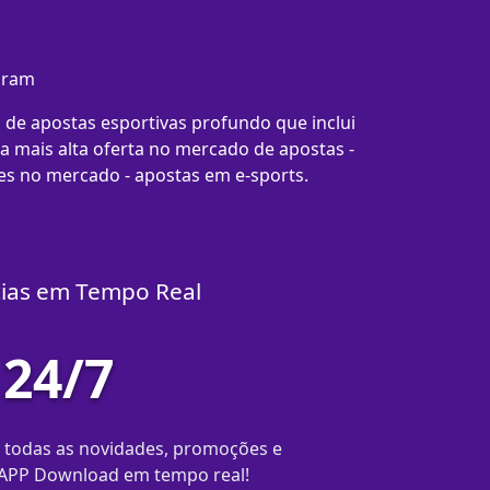
gram
 de apostas esportivas profundo que inclui
a mais alta oferta no mercado de apostas -
tes no mercado - apostas em e-sports.
cias em Tempo Real
24/7
e todas as novidades, promoções e
 APP Download em tempo real!