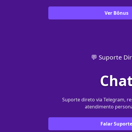
Ver Bônus
💬 Suporte Di
Cha
Suporte direto via Telegram, r
atendimento persona
Falar Suport