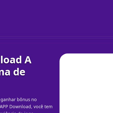
load A
ma de
 ganhar bônus no
B APP Download, você tem