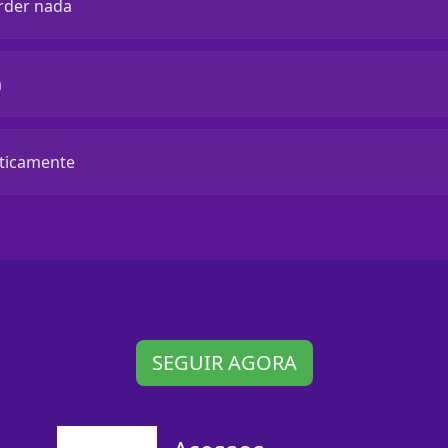
erder nada
a
aticamente
SEGUIR AGORA