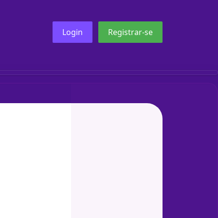
Login
Registrar-se