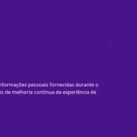
informações pessoais fornecidas durante o
ns de melhoria contínua da experiência de