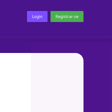
Login
Registrar-se