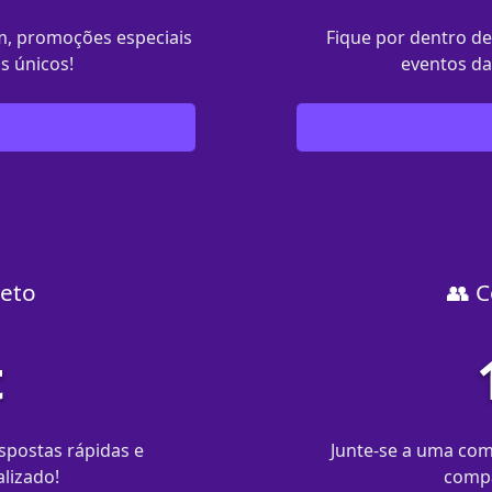
m, promoções especiais
Fique por dentro d
s únicos!
eventos da
reto
👥 
t
espostas rápidas e
Junte-se a uma com
lizado!
compa