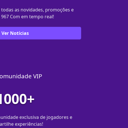
e todas as novidades, promoções e
 967 Com em tempo real!
Ver Notícias
Comunidade VIP
1000+
unidade exclusiva de jogadores e
rtilhe experiências!