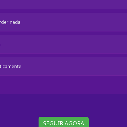
erder nada
a
aticamente
SEGUIR AGORA