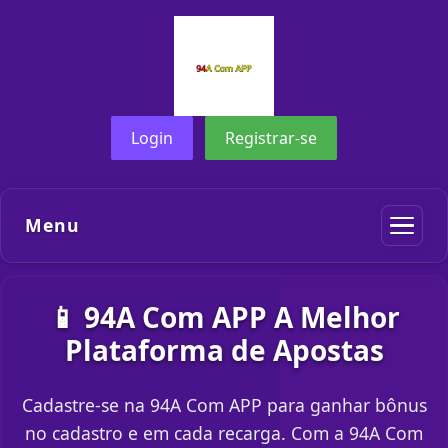
Login
Registrar-se
Menu
📱 94A Com APP A Melhor
Plataforma de Apostas
Cadastre-se na 94A Com APP para ganhar bônus
no cadastro e em cada recarga. Com a 94A Com