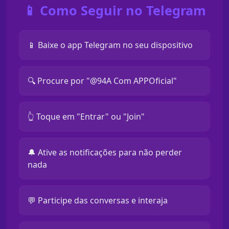
📱 Como Seguir no Telegram
📱 Baixe o app Telegram no seu dispositivo
🔍 Procure por "@94A Com APPOficial"
👆 Toque em "Entrar" ou "Join"
🔔 Ative as notificações para não perder
nada
💬 Participe das conversas e interaja