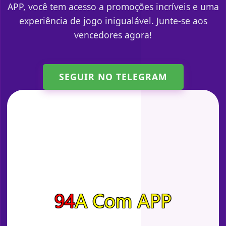
APP, você tem acesso a promoções incríveis e uma
experiência de jogo inigualável. Junte-se aos
vencedores agora!
SEGUIR NO TELEGRAM