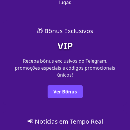
lugar.
🎁 Bônus Exclusivos
VIP
Receba bônus exclusivos do Telegram,
promoções especiais e códigos promocionais
únicos!
Ver Bônus
📢 Notícias em Tempo Real