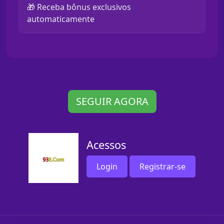
🎁 Receba bônus exclusivos
automaticamente
SEGUIR AGORA
Acessos
Login
Registrar-se