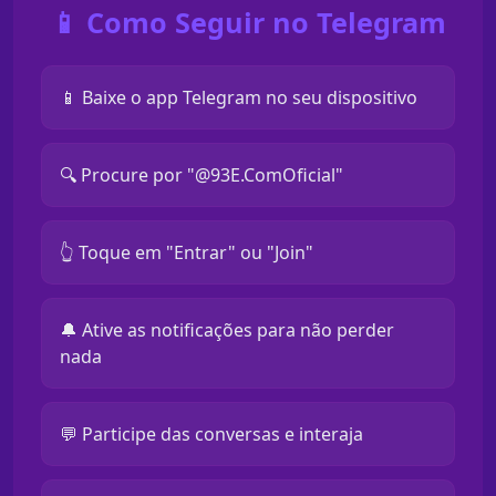
📱 Como Seguir no Telegram
📱 Baixe o app Telegram no seu dispositivo
🔍 Procure por "@93E.ComOficial"
👆 Toque em "Entrar" ou "Join"
🔔 Ative as notificações para não perder
nada
💬 Participe das conversas e interaja