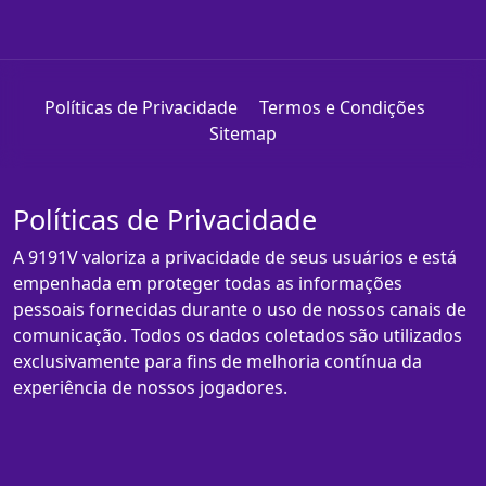
Políticas de Privacidade
Termos e Condições
Sitemap
Políticas de Privacidade
A 9191V valoriza a privacidade de seus usuários e está
empenhada em proteger todas as informações
pessoais fornecidas durante o uso de nossos canais de
comunicação. Todos os dados coletados são utilizados
exclusivamente para fins de melhoria contínua da
experiência de nossos jogadores.