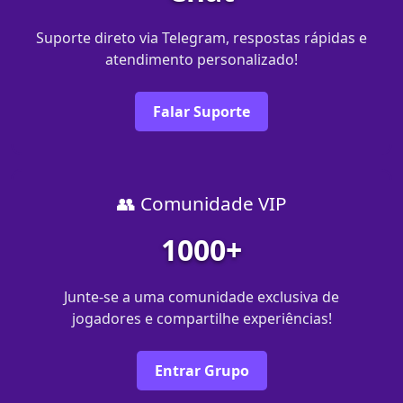
Suporte direto via Telegram, respostas rápidas e
atendimento personalizado!
Falar Suporte
👥 Comunidade VIP
1000+
Junte-se a uma comunidade exclusiva de
jogadores e compartilhe experiências!
Entrar Grupo