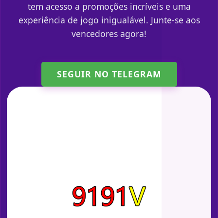
tem acesso a promoções incríveis e uma
experiência de jogo inigualável. Junte-se aos
vencedores agora!
SEGUIR NO TELEGRAM