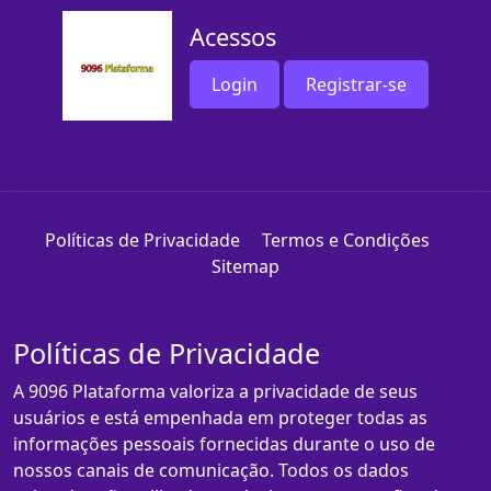
Acessos
Login
Registrar-se
Políticas de Privacidade
Termos e Condições
Sitemap
Políticas de Privacidade
A 9096 Plataforma valoriza a privacidade de seus
usuários e está empenhada em proteger todas as
informações pessoais fornecidas durante o uso de
nossos canais de comunicação. Todos os dados