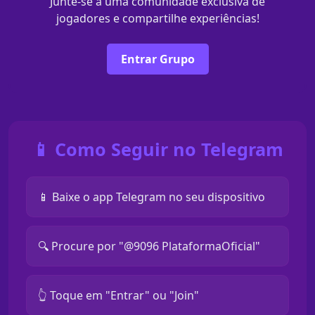
Junte-se a uma comunidade exclusiva de
jogadores e compartilhe experiências!
Entrar Grupo
📱 Como Seguir no Telegram
📱 Baixe o app Telegram no seu dispositivo
🔍 Procure por "@9096 PlataformaOficial"
👆 Toque em "Entrar" ou "Join"