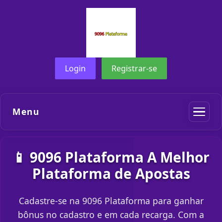
Login
Registrar-se
Menu
📱 9096 Plataforma A Melhor
Plataforma de Apostas
Cadastre-se na 9096 Plataforma para ganhar
bônus no cadastro e em cada recarga. Com a