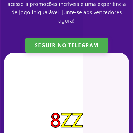
acesso a promoções incríveis e uma experiência
de jogo inigualável. Junte-se aos vencedores
agora!
SEGUIR NO TELEGRAM