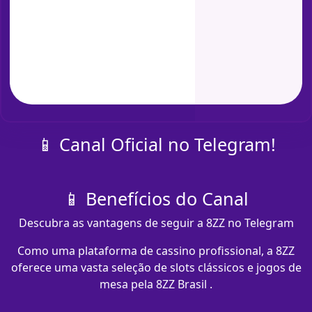
📱 Canal Oficial no Telegram!
📱 Benefícios do Canal
Descubra as vantagens de seguir a 8ZZ no Telegram
Como uma plataforma de cassino profissional, a 8ZZ
oferece uma vasta seleção de slots clássicos e jogos de
mesa pela 8ZZ Brasil .