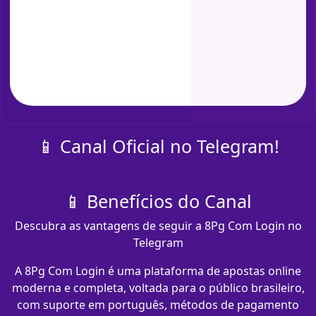
📱 Canal Oficial no Telegram!
📱 Benefícios do Canal
Descubra as vantagens de seguir a 8Pg Com Login no
Telegram
A 8Pg Com Login é uma plataforma de apostas online
moderna e completa, voltada para o público brasileiro,
com suporte em português, métodos de pagamento