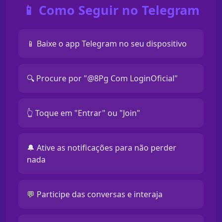
📱 Como Seguir no Telegram
📱 Baixe o app Telegram no seu dispositivo
🔍 Procure por "@8Pg Com LoginOficial"
👆 Toque em "Entrar" ou "Join"
🔔 Ative as notificações para não perder
nada
💬 Participe das conversas e interaja