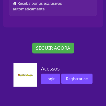
🎁 Receba bônus exclusivos
automaticamente
SEGUIR AGORA
Acessos
Login
Registrar-se