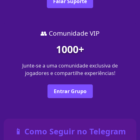
Falar Suporte
👥 Comunidade VIP
1000+
Junte-se a uma comunidade exclusiva de
jogadores e compartilhe experiências!
Entrar Grupo
📱 Como Seguir no Telegram