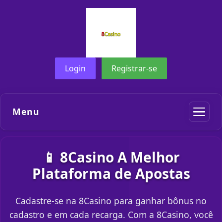
Login
Registrar-se
Menu
📱 8Casino A Melhor
Plataforma de Apostas
Cadastre-se na 8Casino para ganhar bônus no
cadastro e em cada recarga. Com a 8Casino, você