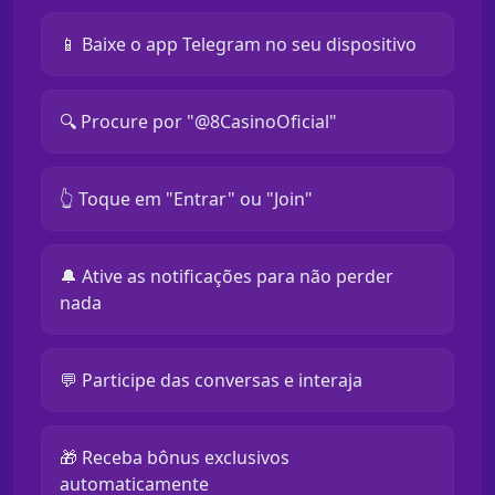
📱 Baixe o app Telegram no seu dispositivo
🔍 Procure por "@8CasinoOficial"
👆 Toque em "Entrar" ou "Join"
🔔 Ative as notificações para não perder
nada
💬 Participe das conversas e interaja
🎁 Receba bônus exclusivos
automaticamente