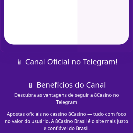
📱 Canal Oficial no Telegram!
📱 Benefícios do Canal
Descubra as vantagens de seguir a 8Casino no
Telegram
Apostas oficiais no cassino 8Casino — tudo com foco
no valor do usuário. A 8Casino Brasil é o site mais justo
e confiável do Brasil.