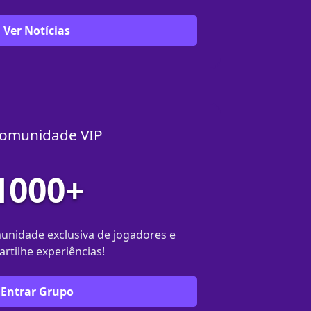
Ver Notícias
Comunidade VIP
1000+
unidade exclusiva de jogadores e
rtilhe experiências!
Entrar Grupo