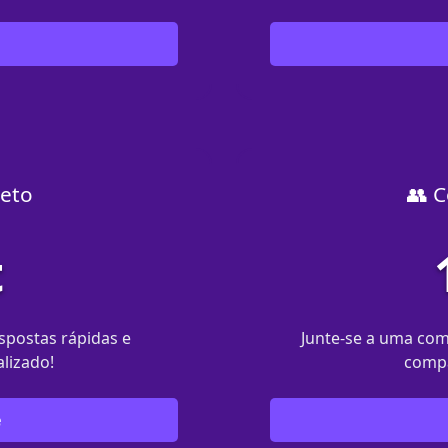
reto
👥 
t
espostas rápidas e
Junte-se a uma com
lizado!
compa
e