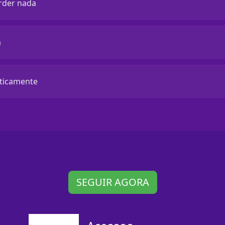
erder nada
a
aticamente
SEGUIR AGORA