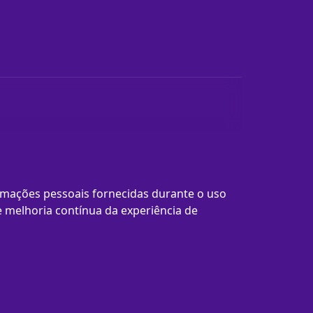
rmações pessoais fornecidas durante o uso
e melhoria contínua da experiência de