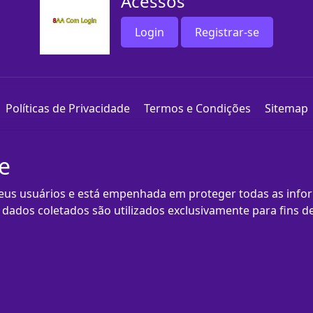
Acessos
Login
Registrar-se
Políticas de Privacidade
Termos e Condições
Sitemap
de
 seus usuários e está empenhada em proteger todas as info
dados coletados são utilizados exclusivamente para fins d