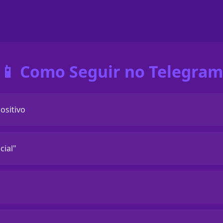
📱 Como Seguir no Telegram
ositivo
cial"