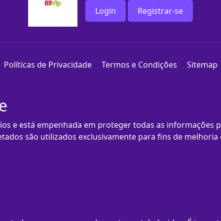
Login
Registrar-se
Políticas de Privacidade
Termos e Condições
Sitemap
de
ários e está empenhada em proteger todas as informações 
tados são utilizados exclusivamente para fins de melhoria