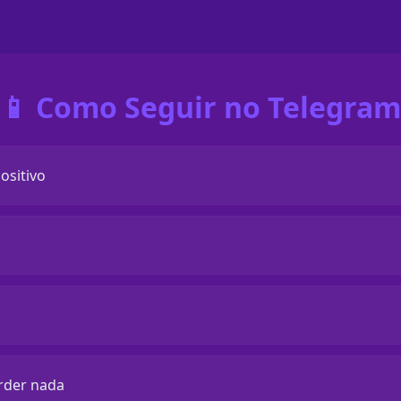
📱 Como Seguir no Telegram
ositivo
erder nada