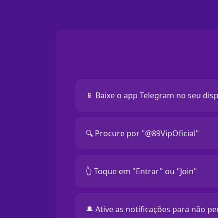
📱 Baixe o app Telegram no seu disp
🔍 Procure por "@89VipOficial"
👆 Toque em "Entrar" ou "Join"
🔔 Ative as notificações para não p