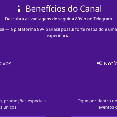
📱 Benefícios do Canal
Descubra as vantagens de seguir a 89Vip no Telegram
il — a plataforma 89Vip Brasil possui forte respaldo e um
experiência.
sivos
📢 Notí
m, promoções especiais
Fique por dentro d
s únicos!
eventos 