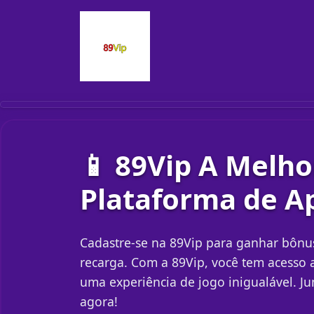
📱 89Vip A Melho
Plataforma de A
Cadastre-se na 89Vip para ganhar bônu
recarga. Com a 89Vip, você tem acesso 
uma experiência de jogo inigualável. J
agora!