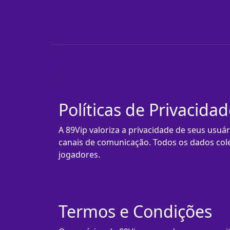
Políticas de Privacida
A 89Vip valoriza a privacidade de seus usu
canais de comunicação. Todos os dados cole
jogadores.
Termos e Condições