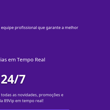
a equipe profissional que garante a melhor
cias em Tempo Real
24/7
e todas as novidades, promoções e
da 89Vip em tempo real!