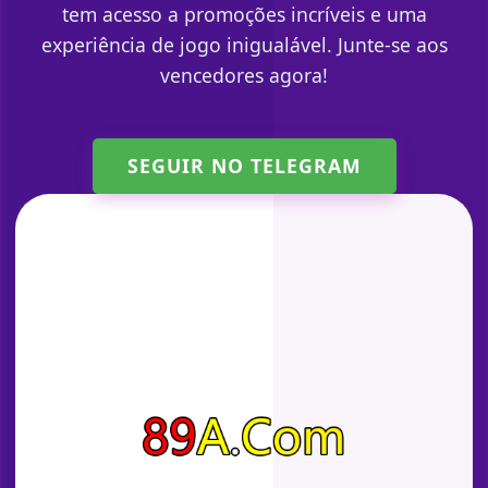
tem acesso a promoções incríveis e uma
experiência de jogo inigualável. Junte-se aos
vencedores agora!
SEGUIR NO TELEGRAM