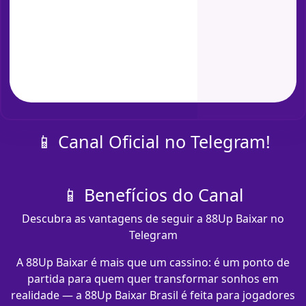
📱 Canal Oficial no Telegram!
📱 Benefícios do Canal
Descubra as vantagens de seguir a 88Up Baixar no
Telegram
A 88Up Baixar é mais que um cassino: é um ponto de
partida para quem quer transformar sonhos em
realidade — a 88Up Baixar Brasil é feita para jogadores