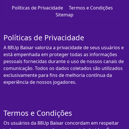
Políticas de Privacidade
Termos e Condições
Sitemap
Políticas de Privacidade
A 88Up Baixar valoriza a privacidade de seus usuários e
está empenhada em proteger todas as informações
pessoais fornecidas durante o uso de nossos canais de
comunicação. Todos os dados coletados são utilizados
exclusivamente para fins de melhoria contínua da
experiência de nossos jogadores.
Termos e Condições
Os usuários da 88Up Baixar concordam em respeitar