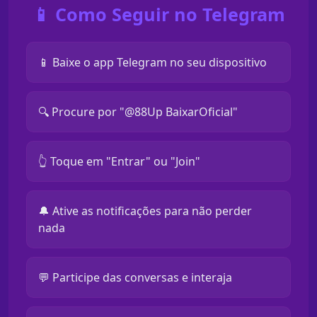
📱 Como Seguir no Telegram
📱 Baixe o app Telegram no seu dispositivo
🔍 Procure por "@88Up BaixarOficial"
👆 Toque em "Entrar" ou "Join"
🔔 Ative as notificações para não perder
nada
💬 Participe das conversas e interaja