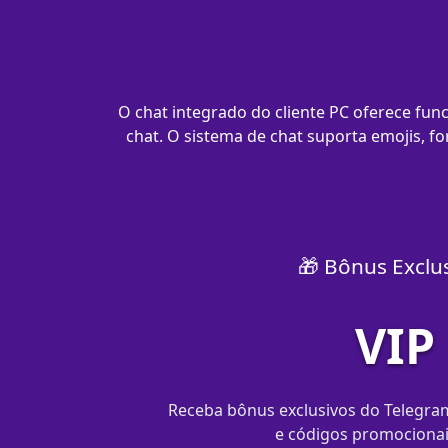
O chat integrado do cliente PC oferece fun
chat. O sistema de chat suporta emojis, f
🎁 Bônus Exclu
VIP
Receba bônus exclusivos do Telegra
e códigos promocionai