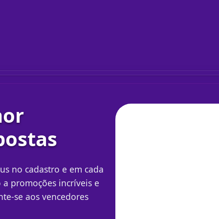
hor
postas
nus no cadastro e em cada
 a promoções incríveis e
unte-se aos vencedores