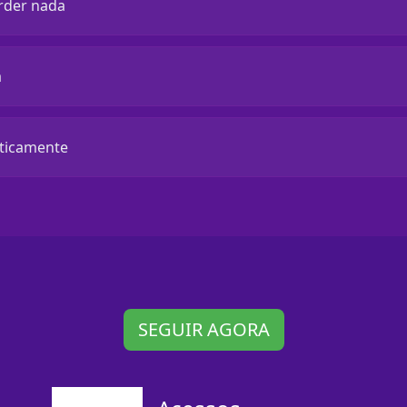
erder nada
a
aticamente
SEGUIR AGORA