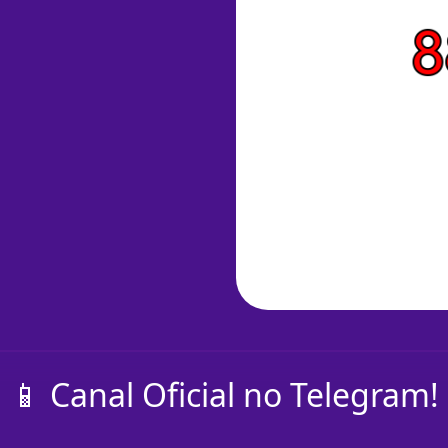
📱 Canal Oficial no Telegram!