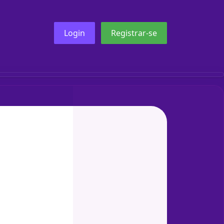
Login
Registrar-se