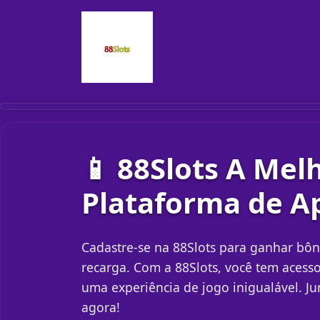
📱 88Slots A Mel
Plataforma de A
Cadastre-se na 88Slots para ganhar bô
recarga. Com a 88Slots, você tem acesso
uma experiência de jogo inigualável. J
agora!