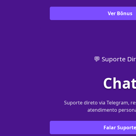
Ver Bônus
💬 Suporte Di
Cha
Suporte direto via Telegram, r
atendimento persona
Falar Suport