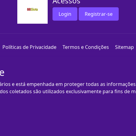
Acessos
Login
Registrar-se
Políticas de Privacidade
Termos e Condições
Sitemap
de
suários e está empenhada em proteger todas as informações
os coletados são utilizados exclusivamente para fins de m