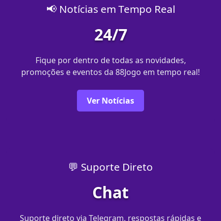
📢 Notícias em Tempo Real
24/7
Fique por dentro de todas as novidades,
promoções e eventos da 88Jogo em tempo real!
Ver Notícias
💬 Suporte Direto
Chat
Suporte direto via Telegram, respostas rápidas e