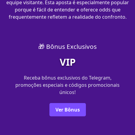
equipe visitante. Esta aposta é especialmente popular
porque é fácil de entender e oferece odds que
frequentemente refletem a realidade do confronto.
🎁 Bônus Exclusivos
VIP
Receba bônus exclusivos do Telegram,
promoções especiais e códigos promocionais
únicos!
Ver Bônus