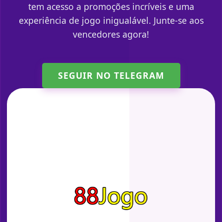
tem acesso a promoções incríveis e uma
experiência de jogo inigualável. Junte-se aos
vencedores agora!
SEGUIR NO TELEGRAM