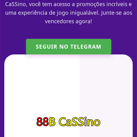
CaSSino, você tem acesso a promoções incríveis e
uma experiência de jogo inigualável. Junte-se aos
vencedores agora!
SEGUIR NO TELEGRAM