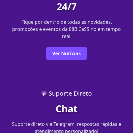
24/7
Fique por dentro de todas as novidades,
promoções e eventos da 88B CaSSino em tempo
real!
Ver Notícias
💬 Suporte Direto
Chat
Suporte direto via Telegram, respostas rápidas e
atendimento personalizado!