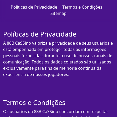
Políticas de Privacidade
Termos e Condições
Sitemap
Políticas de Privacidade
A 88B CaSSino valoriza a privacidade de seus usuários e
está empenhada em proteger todas as informações
pessoais fornecidas durante o uso de nossos canais de
comunicação. Todos os dados coletados são utilizados
exclusivamente para fins de melhoria contínua da
experiência de nossos jogadores.
Termos e Condições
Os usuários da 88B CaSSino concordam em respeitar