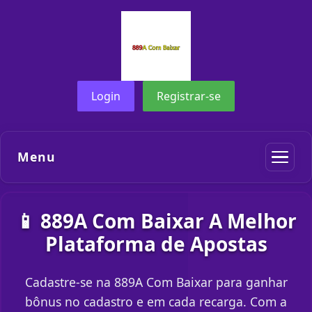
Login
Registrar-se
Menu
📱 889A Com Baixar A Melhor
Plataforma de Apostas
Cadastre-se na 889A Com Baixar para ganhar
bônus no cadastro e em cada recarga. Com a