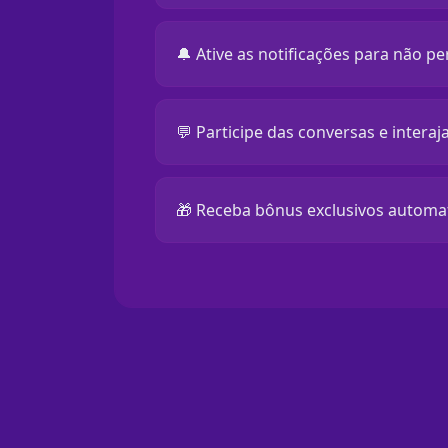
🔔 Ative as notificações para não p
💬 Participe das conversas e interaj
🎁 Receba bônus exclusivos autom