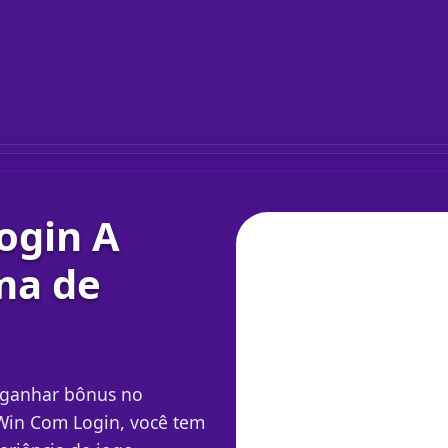
ogin A
ma de
 ganhar bônus no
Win Com Login, você tem