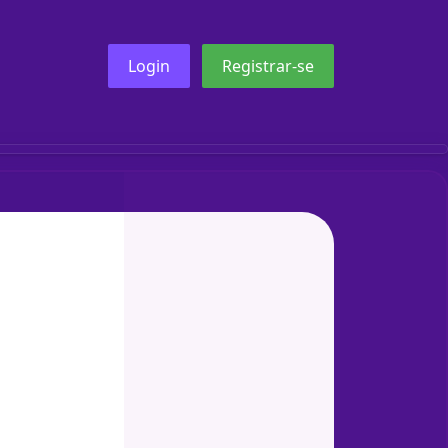
Login
Registrar-se