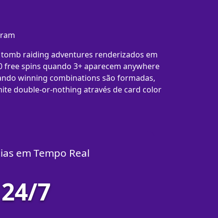
gram
de tomb raiding adventures renderizados em
 10 free spins quando 3+ aparecem anywhere
quando winning combinations são formadas,
te double-or-nothing através de card color
cias em Tempo Real
24/7