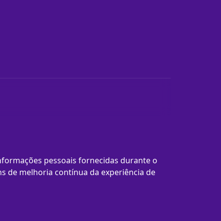
nformações pessoais fornecidas durante o
ns de melhoria contínua da experiência de