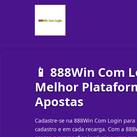
📱 888Win Com L
Melhor Platafor
Apostas
Cadastre-se na 888Win Com Login para
cadastro e em cada recarga. Com a 888