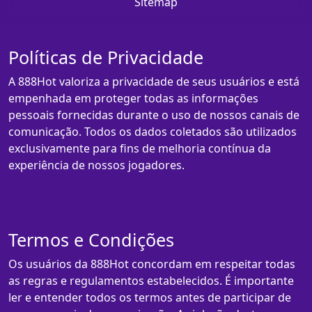
Sitemap
Políticas de Privacidade
A 888Hot valoriza a privacidade de seus usuários e está
empenhada em proteger todas as informações
pessoais fornecidas durante o uso de nossos canais de
comunicação. Todos os dados coletados são utilizados
exclusivamente para fins de melhoria contínua da
experiência de nossos jogadores.
Termos e Condições
Os usuários da 888Hot concordam em respeitar todas
as regras e regulamentos estabelecidos. É importante
ler e entender todos os termos antes de participar de