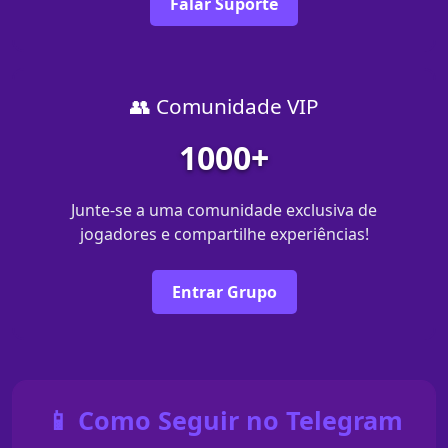
Falar Suporte
👥 Comunidade VIP
1000+
Junte-se a uma comunidade exclusiva de
jogadores e compartilhe experiências!
Entrar Grupo
📱 Como Seguir no Telegram