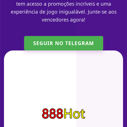
tem acesso a promoções incríveis e uma
experiência de jogo inigualável. Junte-se aos
vencedores agora!
SEGUIR NO TELEGRAM