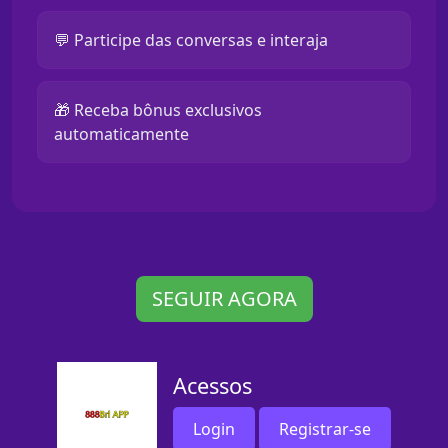
💬 Participe das conversas e interaja
🎁 Receba bônus exclusivos
automaticamente
SEGUIR AGORA
Acessos
Login
Registrar-se