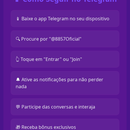
📱 Baixe o app Telegram no seu dispositivo
🔍 Procure por "@8857Oficial"
👆 Toque em "Entrar" ou "Join"
🔔 Ative as notificações para não perder
nada
💬 Participe das conversas e interaja
🎁 Receba bônus exclusivos