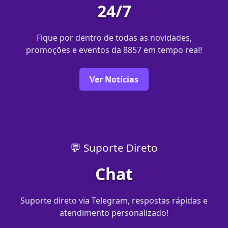
24/7
Fique por dentro de todas as novidades,
promoções e eventos da 8857 em tempo real!
Ver Notícias
💬 Suporte Direto
Chat
Suporte direto via Telegram, respostas rápidas e
atendimento personalizado!