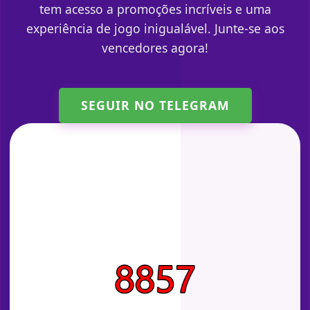
tem acesso a promoções incríveis e uma
experiência de jogo inigualável. Junte-se aos
vencedores agora!
SEGUIR NO TELEGRAM