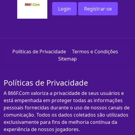
Login
Registrar-se
Políticas de Privacidade
Termos e Condições
Sitemap
Políticas de Privacidade
A 866F.Com valoriza a privacidade de seus usuários e
está empenhada em proteger todas as informações
pessoais fornecidas durante o uso de nossos canais de
comunicação. Todos os dados coletados são utilizados
exclusivamente para fins de melhoria contínua da
experiência de nossos jogadores.