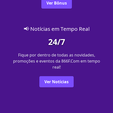
Ver Bônus
📢 Notícias em Tempo Real
24/7
Fique por dentro de todas as novidades,
promoções e eventos da 866F.Com em tempo
real!
Ver Notícias