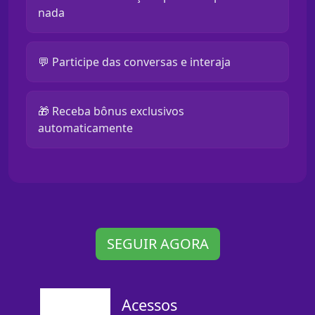
nada
💬 Participe das conversas e interaja
🎁 Receba bônus exclusivos
automaticamente
SEGUIR AGORA
Acessos