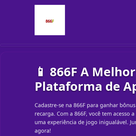
📱 866F A Melhor
Plataforma de A
Cadastre-se na 866F para ganhar bônus
recarga. Com a 866F, você tem acesso a
uma experiência de jogo inigualável. J
agora!