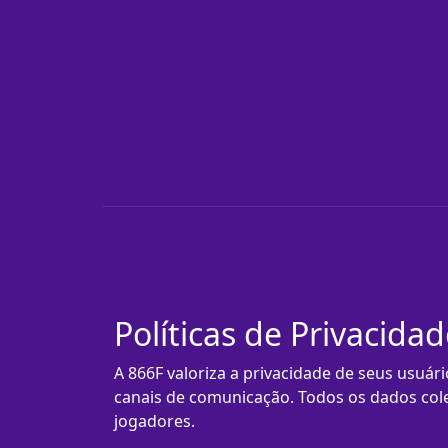
Políticas de Privacida
A 866F valoriza a privacidade de seus usuá
canais de comunicação. Todos os dados cole
jogadores.