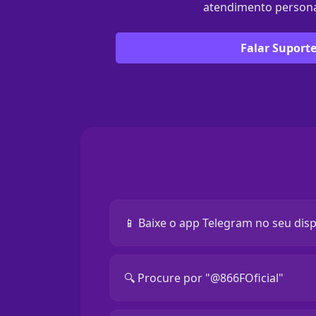
atendimento persona
Falar Suport
📱 Baixe o app Telegram no seu disp
🔍 Procure por "@866FOficial"