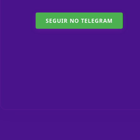
SEGUIR NO TELEGRAM