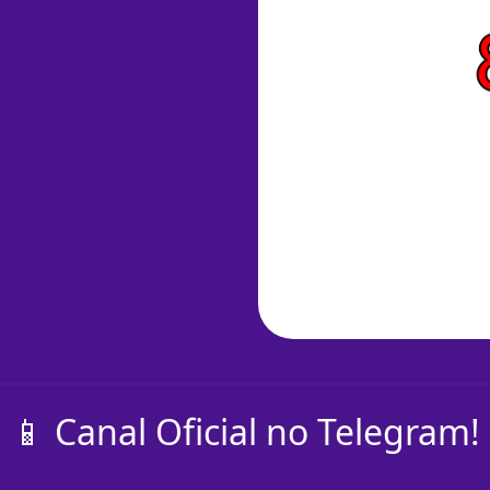
📱 Canal Oficial no Telegram!