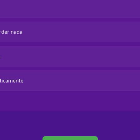
erder nada
a
aticamente