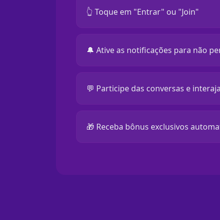
👆 Toque em "Entrar" ou "Join"
🔔 Ative as notificações para não p
💬 Participe das conversas e interaj
🎁 Receba bônus exclusivos autom