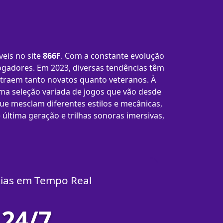
eis no site
866F
. Com a constante evolução
ogadores. Em 2023, diversas tendências têm
atraem tanto novatos quanto veteranos. À
ma seleção variada de jogos que vão desde
que mesclam diferentes estilos e mecânicas,
última geração e trilhas sonoras imersivas,
cias em Tempo Real
24/7