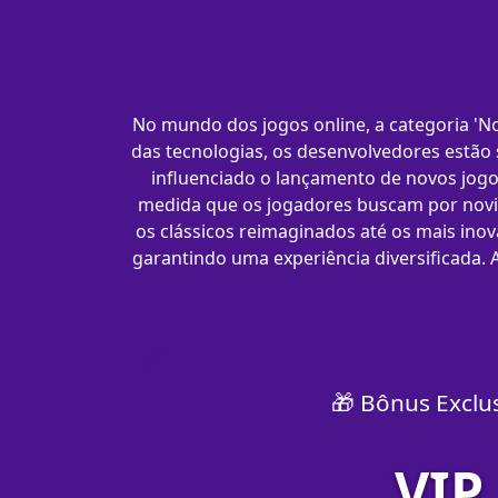
No mundo dos jogos online, a categoria 'N
das tecnologias, os desenvolvedores estão
influenciado o lançamento de novos jogo
medida que os jogadores buscam por novi
os clássicos reimaginados até os mais inov
garantindo uma experiência diversificada. 
🎁 Bônus Exclu
VIP