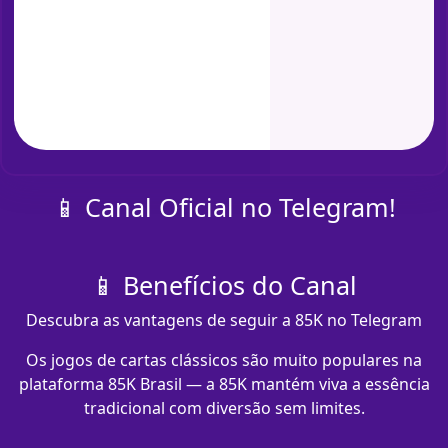
📱 Canal Oficial no Telegram!
📱 Benefícios do Canal
Descubra as vantagens de seguir a 85K no Telegram
Os jogos de cartas clássicos são muito populares na
plataforma 85K Brasil — a 85K mantém viva a essência
tradicional com diversão sem limites.