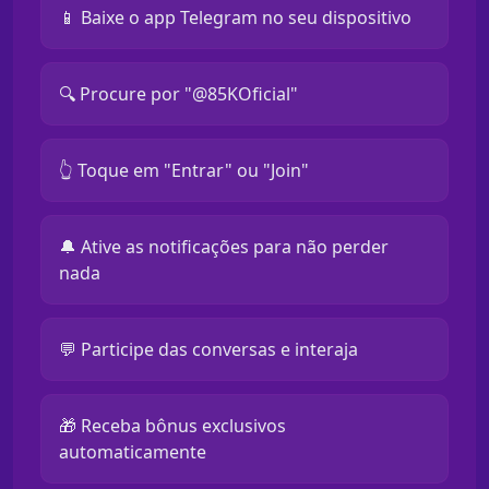
📱 Baixe o app Telegram no seu dispositivo
🔍 Procure por "@85KOficial"
👆 Toque em "Entrar" ou "Join"
🔔 Ative as notificações para não perder
nada
💬 Participe das conversas e interaja
🎁 Receba bônus exclusivos
automaticamente