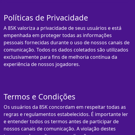
Políticas de Privacidade
A 85K valoriza a privacidade de seus usuários e está
empenhada em proteger todas as informações
pessoais fornecidas durante o uso de nossos canais de
comunicação. Todos os dados coletados são utilizados
exclusivamente para fins de melhoria contínua da
experiência de nossos jogadores.
Termos e Condições
Os usuários da 85K concordam em respeitar todas as
regras e regulamentos estabelecidos. É importante ler
e entender todos os termos antes de participar de
nossos canais de comunicação. A violação destes