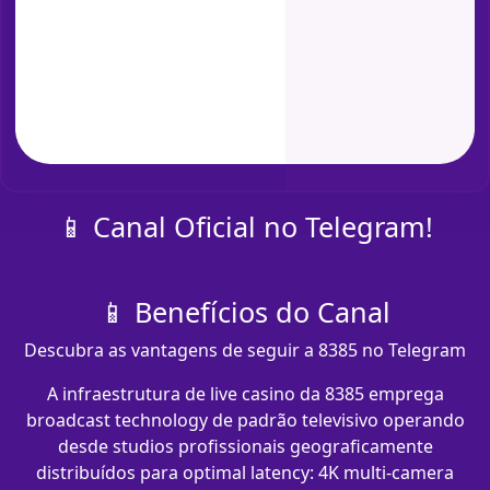
📱 Canal Oficial no Telegram!
📱 Benefícios do Canal
Descubra as vantagens de seguir a 8385 no Telegram
A infraestrutura de live casino da 8385 emprega
broadcast technology de padrão televisivo operando
desde studios profissionais geograficamente
distribuídos para optimal latency: 4K multi-camera