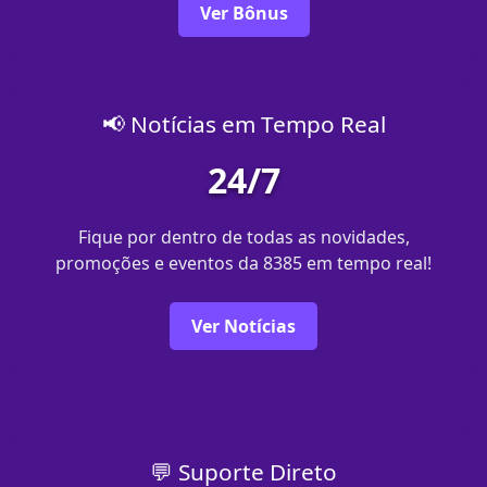
Ver Bônus
📢 Notícias em Tempo Real
24/7
Fique por dentro de todas as novidades,
promoções e eventos da 8385 em tempo real!
Ver Notícias
💬 Suporte Direto