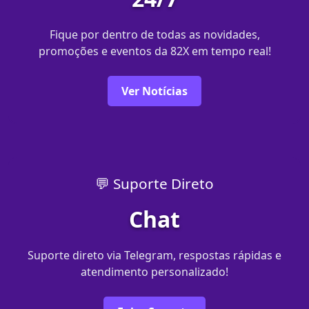
Fique por dentro de todas as novidades,
promoções e eventos da 82X em tempo real!
Ver Notícias
💬 Suporte Direto
Chat
Suporte direto via Telegram, respostas rápidas e
atendimento personalizado!