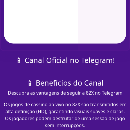
📱 Canal Oficial no Telegram!
📱 Benefícios do Canal
Descubra as vantagens de seguir a 82X no Telegram
Os jogos de cassino ao vivo no 82X são transmitidos em
alta definição (HD), garantindo visuais suaves e claros.
Os jogadores podem desfrutar de uma sessão de jogo
sem interrupções.