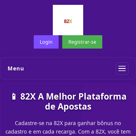
Login
Registrar-se
Menu
📱 82X A Melhor Plataforma
de Apostas
Cadastre-se na 82X para ganhar bônus no
cadastro e em cada recarga. Com a 82X, você tem