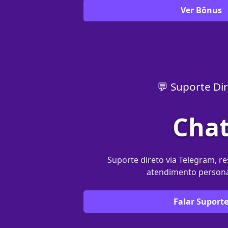
Ver Bônus
💬 Suporte Di
Cha
Suporte direto via Telegram, r
atendimento persona
Falar Suport