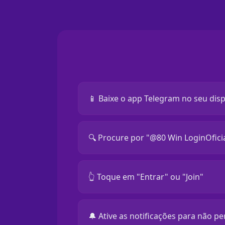
📱 Baixe o app Telegram no seu disp
🔍 Procure por "@80 Win LoginOfici
👆 Toque em "Entrar" ou "Join"
🔔 Ative as notificações para não p