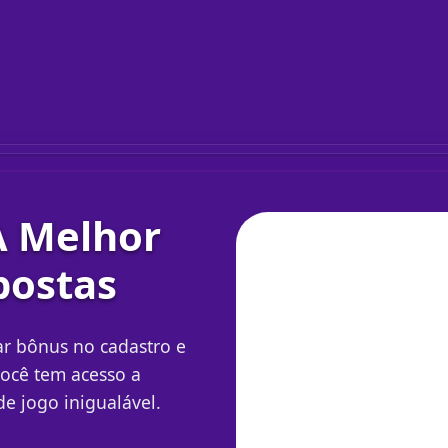
A Melhor
postas
ar bônus no cadastro e
você tem acesso a
e jogo inigualável.