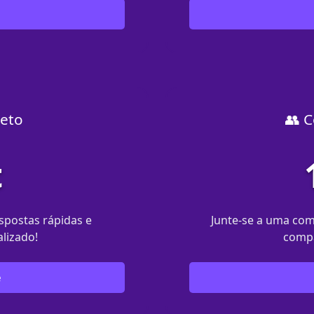
reto
👥 
t
espostas rápidas e
Junte-se a uma com
lizado!
compa
e