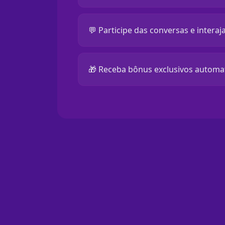
💬 Participe das conversas e interaj
🎁 Receba bônus exclusivos autom