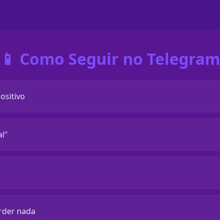
📱 Como Seguir no Telegram
ositivo
al"
erder nada