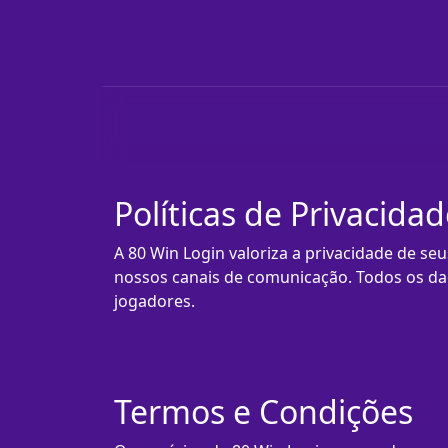
Políticas de Privacida
A 80 Win Login valoriza a privacidade de s
nossos canais de comunicação. Todos os dad
jogadores.
Termos e Condições