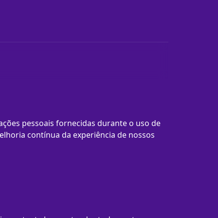
ações pessoais fornecidas durante o uso de
elhoria contínua da experiência de nossos