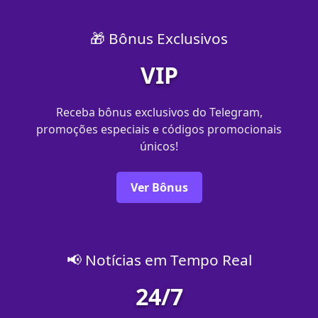
🎁 Bônus Exclusivos
VIP
Receba bônus exclusivos do Telegram,
promoções especiais e códigos promocionais
únicos!
Ver Bônus
📢 Notícias em Tempo Real
24/7