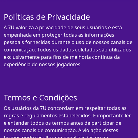
Políticas de Privacidade
A 7U valoriza a privacidade de seus usuários e está
empenhada em proteger todas as informações
pessoais fornecidas durante o uso de nossos canais de
comunicação. Todos os dados coletados são utilizados
exclusivamente para fins de melhoria contínua da
experiência de nossos jogadores.
Termos e Condições
Os usuários da 7U concordam em respeitar todas as
regras e regulamentos estabelecidos. É importante ler
e entender todos os termos antes de participar de
nossos canais de comunicação. A violação destes
termos pode resultar em penalizações ou na