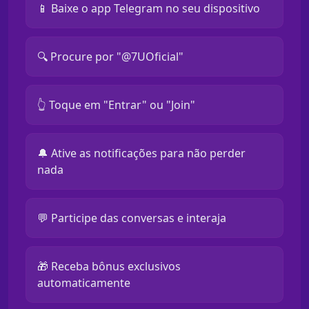
📱 Baixe o app Telegram no seu dispositivo
🔍 Procure por "@7UOficial"
👆 Toque em "Entrar" ou "Join"
🔔 Ative as notificações para não perder
nada
💬 Participe das conversas e interaja
🎁 Receba bônus exclusivos
automaticamente