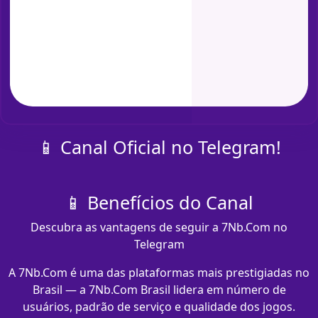
📱 Canal Oficial no Telegram!
📱 Benefícios do Canal
Descubra as vantagens de seguir a 7Nb.Com no
Telegram
A 7Nb.Com é uma das plataformas mais prestigiadas no
Brasil — a 7Nb.Com Brasil lidera em número de
usuários, padrão de serviço e qualidade dos jogos.