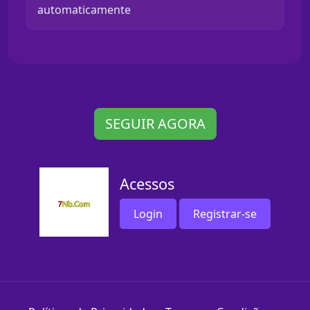
automaticamente
SEGUIR AGORA
Acessos
Login
Registrar-se