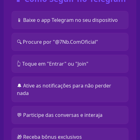
📱 Baixe o app Telegram no seu dispositivo
🔍 Procure por "@7Nb.ComOficial"
👆 Toque em "Entrar" ou "Join"
🔔 Ative as notificações para não perder
nada
💬 Participe das conversas e interaja
🎁 Receba bônus exclusivos