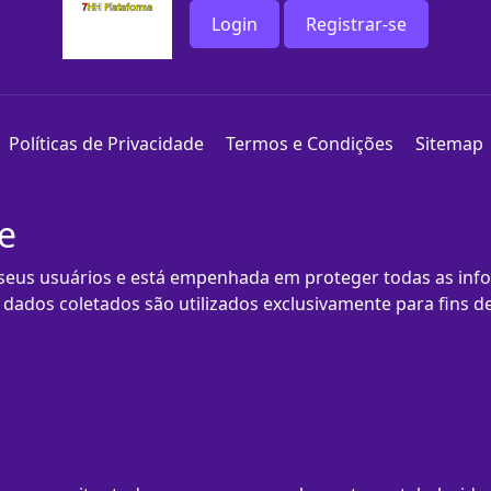
Login
Registrar-se
Políticas de Privacidade
Termos e Condições
Sitemap
de
e seus usuários e está empenhada em proteger todas as inf
dados coletados são utilizados exclusivamente para fins d