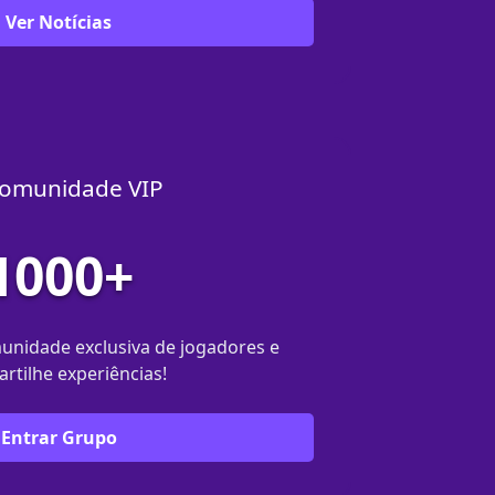
Ver Notícias
Comunidade VIP
1000+
unidade exclusiva de jogadores e
rtilhe experiências!
Entrar Grupo