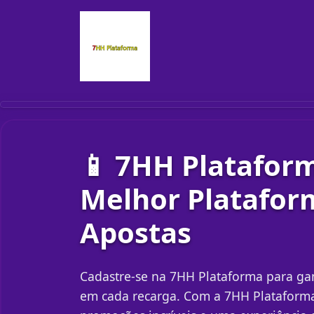
📱 7HH Platafor
Melhor Platafor
Apostas
Cadastre-se na 7HH Plataforma para ga
em cada recarga. Com a 7HH Plataforma