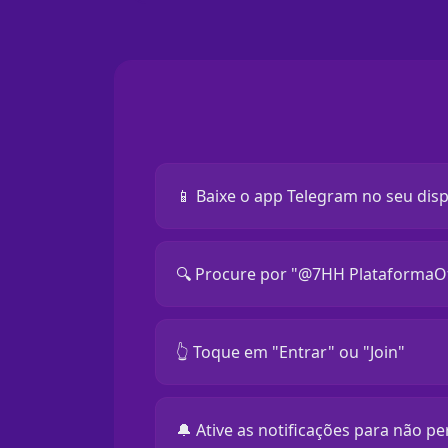
📱 Baixe o app Telegram no seu disp
🔍 Procure por "@7HH PlataformaOf
👆 Toque em "Entrar" ou "Join"
🔔 Ative as notificações para não p