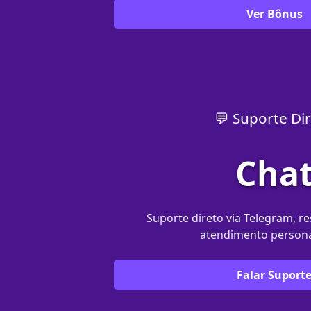
Ver Bônus
💬 Suporte Di
Cha
Suporte direto via Telegram, r
atendimento persona
Falar Suport