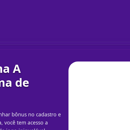
ma A
ma de
nhar bônus no cadastro e
, você tem acesso a