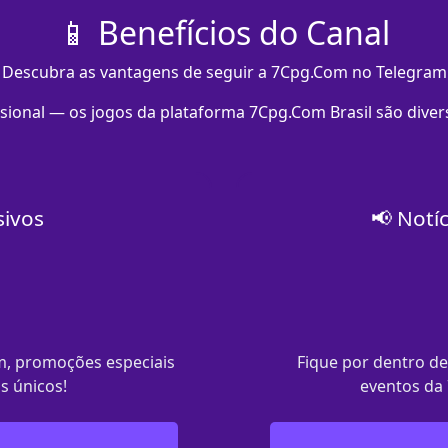
📱 Benefícios do Canal
Descubra as vantagens de seguir a 7Cpg.Com no Telegram
ional — os jogos da plataforma 7Cpg.Com Brasil são divers
sivos
📢 Notí
m, promoções especiais
Fique por dentro d
s únicos!
eventos da