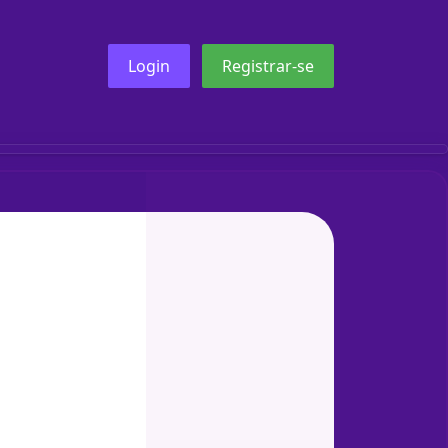
Login
Registrar-se