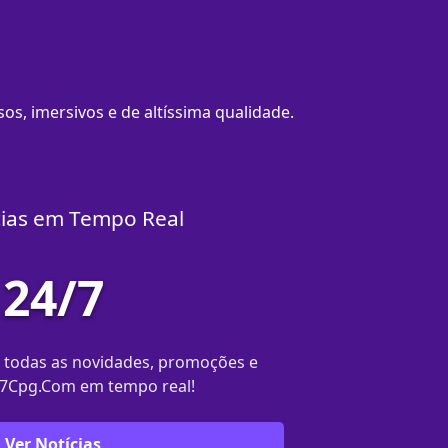
os, imersivos e de altíssima qualidade.
cias em Tempo Real
24/7
e todas as novidades, promoções e
 7Cpg.Com em tempo real!
Ver Notícias