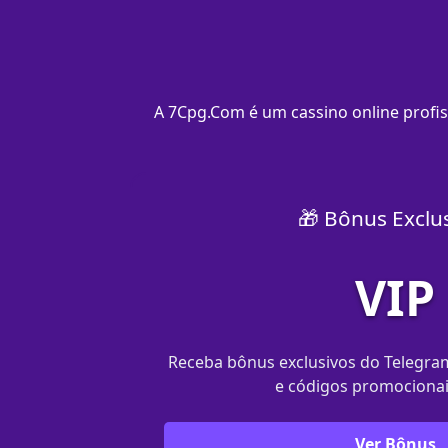
A 7Cpg.Com é um cassino online profiss
🎁 Bônus Exclu
VIP
Receba bônus exclusivos do Telegra
e códigos promocionai
Ver Bônus