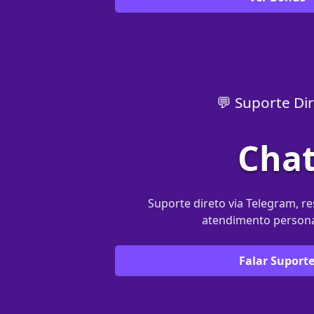
💬 Suporte Di
Cha
Suporte direto via Telegram, r
atendimento persona
Falar Suport