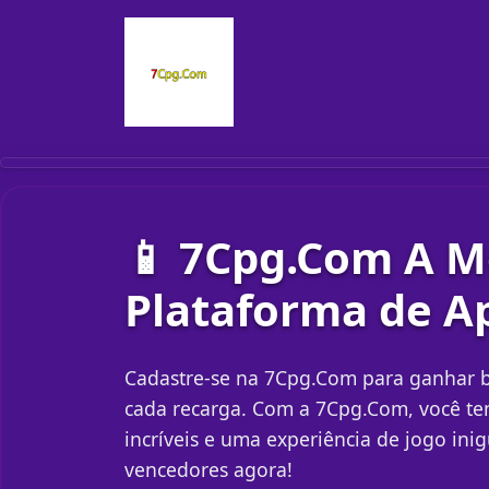
📱 7Cpg.Com A M
Plataforma de A
Cadastre-se na 7Cpg.Com para ganhar 
cada recarga. Com a 7Cpg.Com, você t
incríveis e uma experiência de jogo inig
vencedores agora!