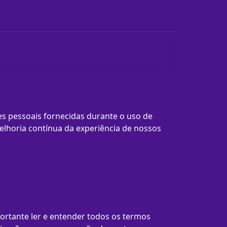
s pessoais fornecidas durante o uso de
elhoria contínua da experiência de nossos
ortante ler e entender todos os termos