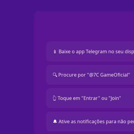
📱 Baixe o app Telegram no seu disp
🔍 Procure por "@7C GameOficial"
👆 Toque em "Entrar" ou "Join"
🔔 Ative as notificações para não p