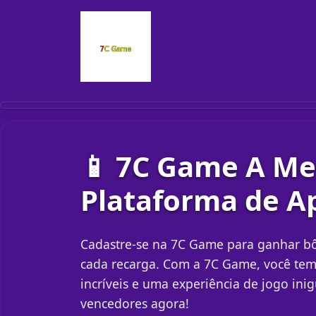
📱 7C Game A Me
Plataforma de A
Cadastre-se na 7C Game para ganhar b
cada recarga. Com a 7C Game, você te
incríveis e uma experiência de jogo inig
vencedores agora!