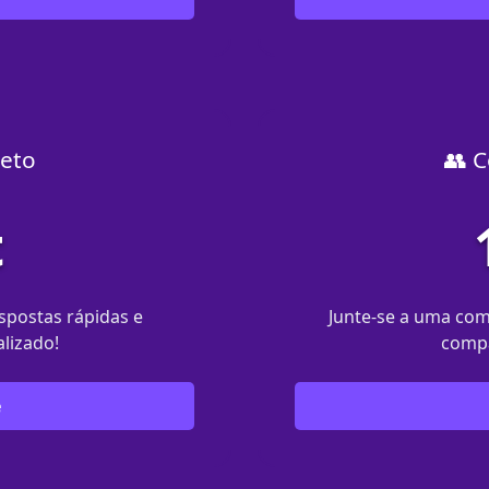
reto
👥 
t
espostas rápidas e
Junte-se a uma com
lizado!
compa
e