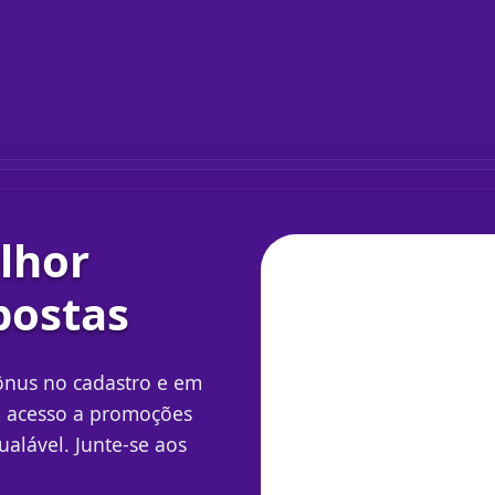
lhor
postas
ônus no cadastro e em
m acesso a promoções
ualável. Junte-se aos