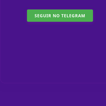
SEGUIR NO TELEGRAM