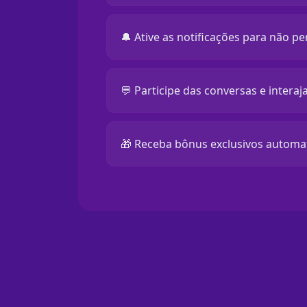
🔔 Ative as notificações para não p
💬 Participe das conversas e interaj
🎁 Receba bônus exclusivos autom