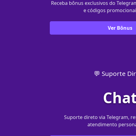
Receba bônus exclusivos do Telegra
e códigos promocionai
Ver Bônus
💬 Suporte Di
Cha
Suporte direto via Telegram, r
atendimento persona