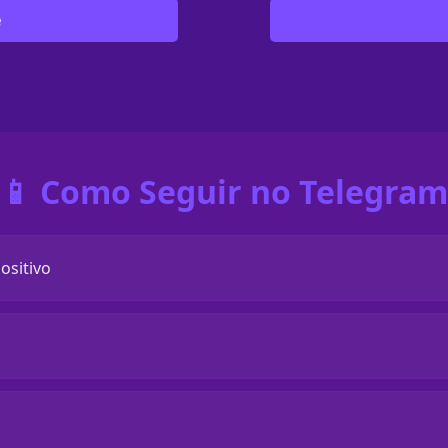
e
📱 Como Seguir no Telegram
ositivo