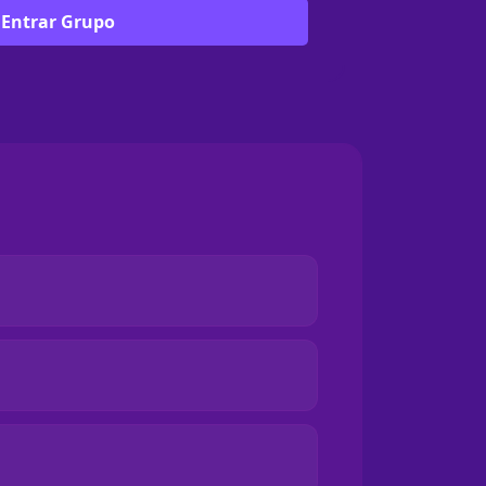
Entrar Grupo