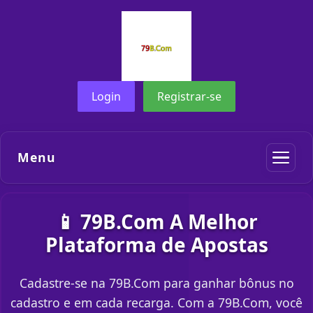
Login
Registrar-se
Menu
📱 79B.Com A Melhor
Plataforma de Apostas
Cadastre-se na 79B.Com para ganhar bônus no
cadastro e em cada recarga. Com a 79B.Com, você