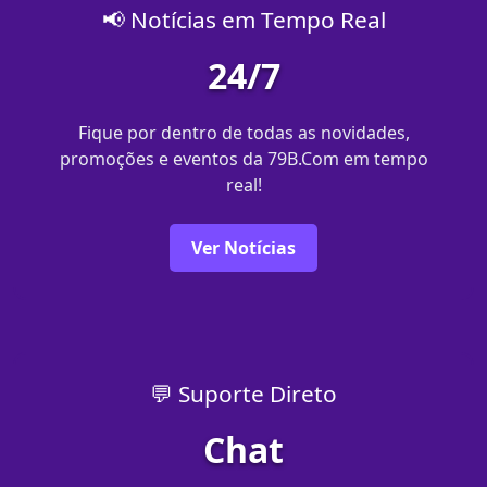
📢 Notícias em Tempo Real
24/7
Fique por dentro de todas as novidades,
promoções e eventos da 79B.Com em tempo
real!
Ver Notícias
💬 Suporte Direto
Chat