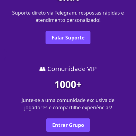
Suporte direto via Telegram, respostas rápidas e
atendimento personalizado!
Falar Suporte
👥 Comunidade VIP
1000+
Junte-se a uma comunidade exclusiva de
jogadores e compartilhe experiências!
Entrar Grupo