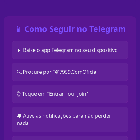
📱 Como Seguir no Telegram
📱 Baixe o app Telegram no seu dispositivo
🔍 Procure por "@7959.ComOficial"
👆 Toque em "Entrar" ou "Join"
🔔 Ative as notificações para não perder
nada