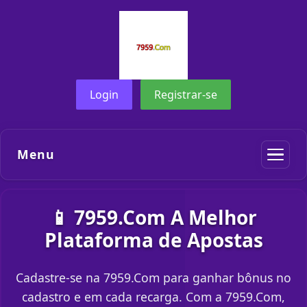
Login
Registrar-se
Menu
📱 7959.Com A Melhor
Plataforma de Apostas
Cadastre-se na 7959.Com para ganhar bônus no
cadastro e em cada recarga. Com a 7959.Com,