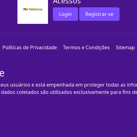
Acessos
Login
Registrar-se
Políticas de Privacidade
Termos e Condições
Sitemap
de
 seus usuários e está empenhada em proteger todas as inf
dados coletados são utilizados exclusivamente para fins d