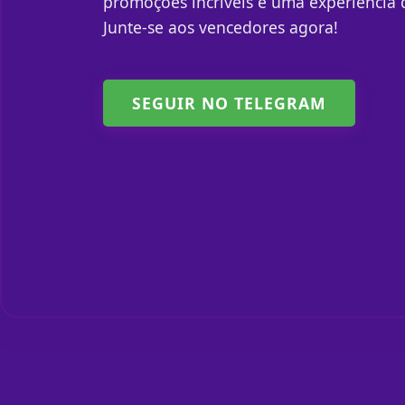
promoções incríveis e uma experiência d
Junte-se aos vencedores agora!
SEGUIR NO TELEGRAM