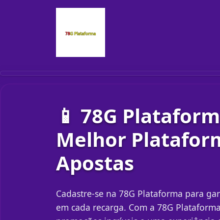
📱 78G Plataform
Melhor Platafor
Apostas
Cadastre-se na 78G Plataforma para ga
em cada recarga. Com a 78G Plataforma