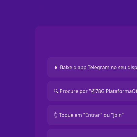
📱 Baixe o app Telegram no seu disp
🔍 Procure por "@78G PlataformaOfi
👆 Toque em "Entrar" ou "Join"