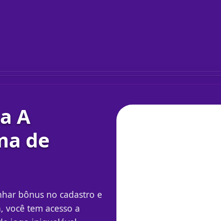
a A
ma de
nhar bônus no cadastro e
, você tem acesso a