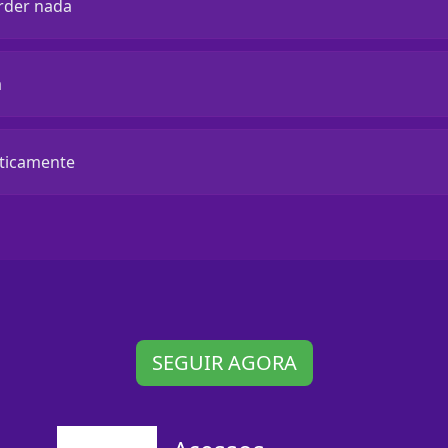
erder nada
a
aticamente
SEGUIR AGORA