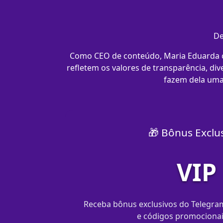
De
Como CEO de conteúdo, Maria Eduarda com
refletem os valores de transparência, di
fazem dela uma 
🎁 Bônus Exclu
VIP
Receba bônus exclusivos do Telegra
e códigos promocionai