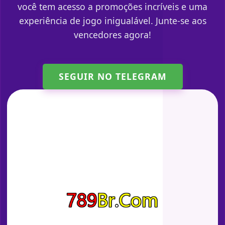
você tem acesso a promoções incríveis e uma
experiência de jogo inigualável. Junte-se aos
vencedores agora!
SEGUIR NO TELEGRAM