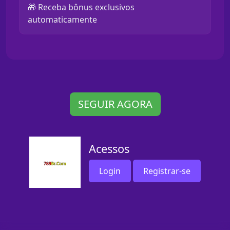
🎁 Receba bônus exclusivos
automaticamente
SEGUIR AGORA
Acessos
Login
Registrar-se