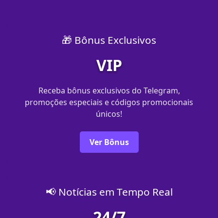
🎁 Bônus Exclusivos
VIP
Receba bônus exclusivos do Telegram,
promoções especiais e códigos promocionais
únicos!
Ver Bônus
📢 Notícias em Tempo Real
24/7