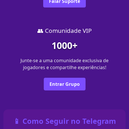
Falar Suporte
👥 Comunidade VIP
1000+
Junte-se a uma comunidade exclusiva de
jogadores e compartilhe experiências!
Entrar Grupo
📱 Como Seguir no Telegram