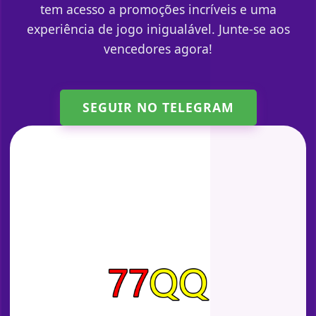
tem acesso a promoções incríveis e uma
experiência de jogo inigualável. Junte-se aos
vencedores agora!
SEGUIR NO TELEGRAM