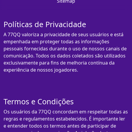
Sitemap
Políticas de Privacidade
A 77QQ valoriza a privacidade de seus usuários e está
empenhada em proteger todas as informações
pessoais fornecidas durante o uso de nossos canais de
comunicação. Todos os dados coletados são utilizados
exclusivamente para fins de melhoria contínua da
experiência de nossos jogadores.
Termos e Condições
Os usuários da 77QQ concordam em respeitar todas as
regras e regulamentos estabelecidos. É importante ler
e entender todos os termos antes de participar de