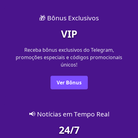
🎁 Bônus Exclusivos
VIP
Receba bônus exclusivos do Telegram,
promoções especiais e códigos promocionais
únicos!
Ver Bônus
📢 Notícias em Tempo Real
24/7