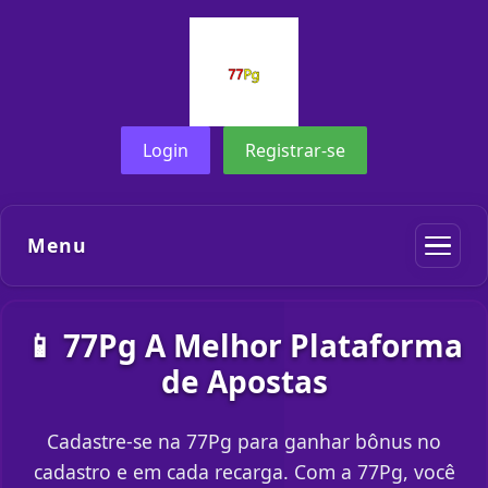
Login
Registrar-se
Menu
📱 77Pg A Melhor Plataforma
de Apostas
Cadastre-se na 77Pg para ganhar bônus no
cadastro e em cada recarga. Com a 77Pg, você