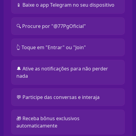
📱 Baixe o app Telegram no seu dispositivo
🔍 Procure por "@77PgOficial"
👆 Toque em "Entrar" ou "Join"
🔔 Ative as notificações para não perder
nada
💬 Participe das conversas e interaja
🎁 Receba bônus exclusivos
automaticamente