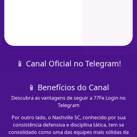
📱 Canal Oficial no Telegram!
📱 Benefícios do Canal
Descubra as vantagens de seguir a 77Fe Login no
Telegram
Por outro lado, o Nashville SC, conhecido por sua
consistência defensiva e disciplina tática, tem se
consolidado como uma das equipes mais sólidas da