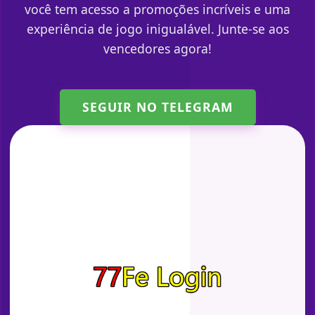
você tem acesso a promoções incríveis e uma
experiência de jogo inigualável. Junte-se aos
vencedores agora!
SEGUIR NO TELEGRAM