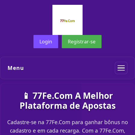
Login
Registrar-se
Menu
📱 77Fe.Com A Melhor
Plataforma de Apostas
Cadastre-se na 77Fe.Com para ganhar bônus no
cadastro e em cada recarga. Com a 77Fe.Com,