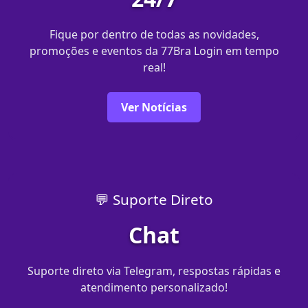
Fique por dentro de todas as novidades,
promoções e eventos da 77Bra Login em tempo
real!
Ver Notícias
💬 Suporte Direto
Chat
Suporte direto via Telegram, respostas rápidas e
atendimento personalizado!