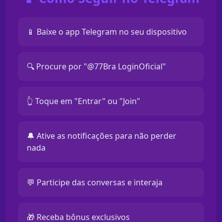
📱 Baixe o app Telegram no seu dispositivo
🔍 Procure por "@77Bra LoginOficial"
👆 Toque em "Entrar" ou "Join"
🔔 Ative as notificações para não perder
nada
💬 Participe das conversas e interaja
🎁 Receba bônus exclusivos