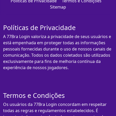
Políticas de Privacidade
Termos e Condições
Sitemap
Políticas de Privacidade
A 77Bra Login valoriza a privacidade de seus usuários e
está empenhada em proteger todas as informações
pessoais fornecidas durante o uso de nossos canais de
comunicação. Todos os dados coletados são utilizados
exclusivamente para fins de melhoria contínua da
experiência de nossos jogadores.
Termos e Condições
Os usuários da 77Bra Login concordam em respeitar
todas as regras e regulamentos estabelecidos. É