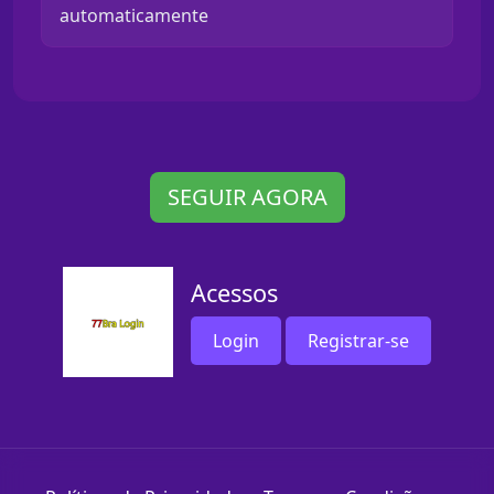
automaticamente
SEGUIR AGORA
Acessos
Login
Registrar-se