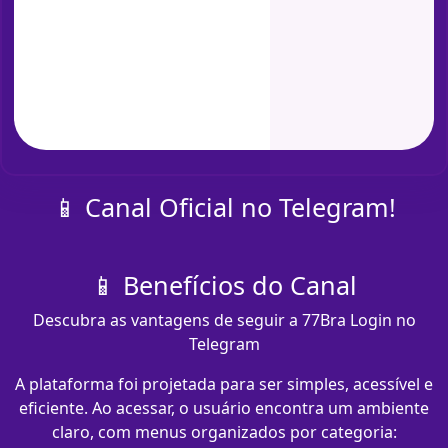
📱 Canal Oficial no Telegram!
📱 Benefícios do Canal
Descubra as vantagens de seguir a 77Bra Login no
Telegram
A plataforma foi projetada para ser simples, acessível e
eficiente. Ao acessar, o usuário encontra um ambiente
claro, com menus organizados por categoria: