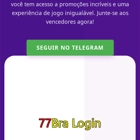
você tem acesso a promoções incríveis e uma
experiência de jogo inigualável. Junte-se aos
vencedores agora!
SEGUIR NO TELEGRAM