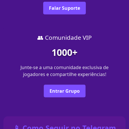
Falar Suporte
👥 Comunidade VIP
1000+
Junte-se a uma comunidade exclusiva de
jogadores e compartilhe experiências!
Entrar Grupo
📱 Como Seguir no Telegram