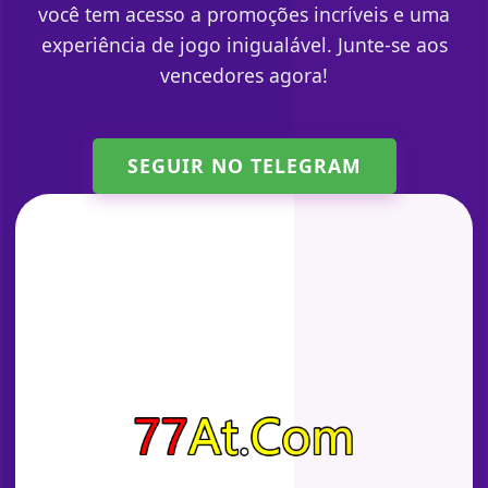
você tem acesso a promoções incríveis e uma
experiência de jogo inigualável. Junte-se aos
vencedores agora!
SEGUIR NO TELEGRAM