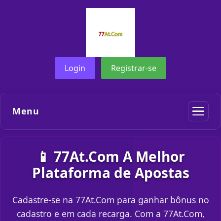
Login
Registrar-se
Menu
📱 77At.Com A Melhor
Plataforma de Apostas
Cadastre-se na 77At.Com para ganhar bônus no
cadastro e em cada recarga. Com a 77At.Com,