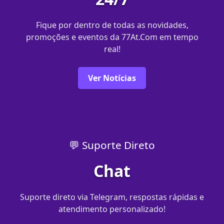
Fique por dentro de todas as novidades,
promoções e eventos da 77At.Com em tempo
real!
Ver Notícias
💬 Suporte Direto
Chat
Suporte direto via Telegram, respostas rápidas e
atendimento personalizado!