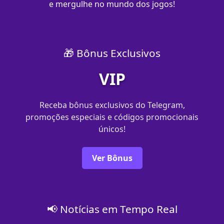
e mergulhe no mundo dos jogos!
🎁 Bônus Exclusivos
VIP
Receba bônus exclusivos do Telegram,
promoções especiais e códigos promocionais
únicos!
Ver Bônus
📢 Notícias em Tempo Real