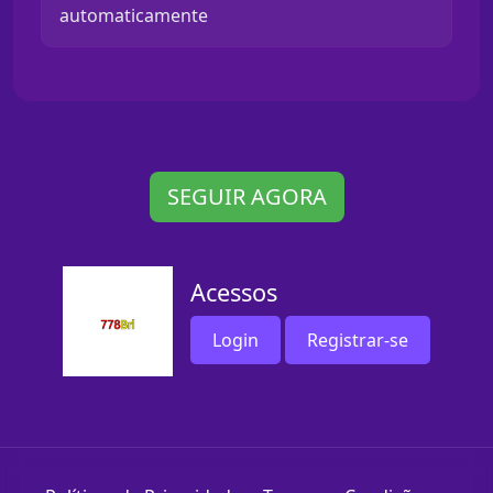
automaticamente
SEGUIR AGORA
Acessos
Login
Registrar-se