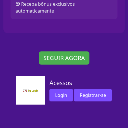
🎁 Receba bônus exclusivos
automaticamente
SEGUIR AGORA
Acessos
Login
Registrar-se