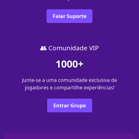
Falar Suporte
👥 Comunidade VIP
1000+
Junte-se a uma comunidade exclusiva de
jogadores e compartilhe experiências!
Entrar Grupo