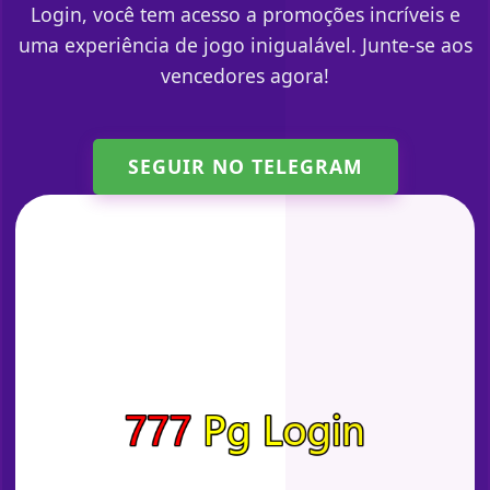
Login, você tem acesso a promoções incríveis e
uma experiência de jogo inigualável. Junte-se aos
vencedores agora!
SEGUIR NO TELEGRAM