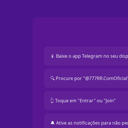
📱 Baixe o app Telegram no seu disp
🔍 Procure por "@777RR.ComOficial
👆 Toque em "Entrar" ou "Join"
🔔 Ative as notificações para não p