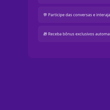
💬 Participe das conversas e interaj
🎁 Receba bônus exclusivos autom