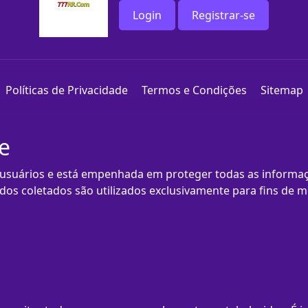
Login
Registrar-se
Políticas de Privacidade
Termos e Condições
Sitemap
de
s usuários e está empenhada em proteger todas as informaç
os coletados são utilizados exclusivamente para fins de m