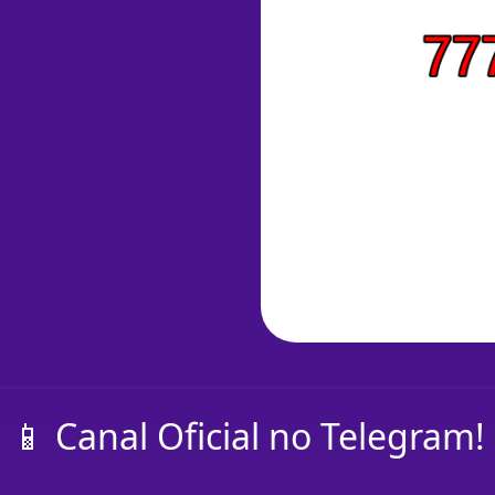
📱 Canal Oficial no Telegram!