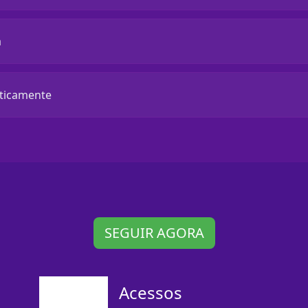
a
aticamente
SEGUIR AGORA
Acessos