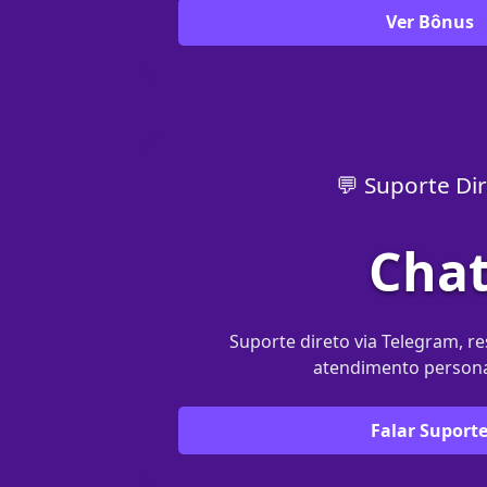
Ver Bônus
💬 Suporte Di
Cha
Suporte direto via Telegram, r
atendimento persona
Falar Suport