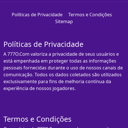
Políticas de Privacidade
Termos e Condições
Sitemap
Políticas de Privacidade
A 777O.Com valoriza a privacidade de seus usuários e
está empenhada em proteger todas as informações
pessoais fornecidas durante o uso de nossos canais de
comunicação. Todos os dados coletados são utilizados
exclusivamente para fins de melhoria contínua da
experiência de nossos jogadores.
Termos e Condições