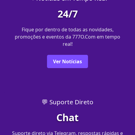
24/7
Fique por dentro de todas as novidades,
promoções e eventos da 777O.Com em tempo
real!
Ver Notícias
💬 Suporte Direto
Chat
Suporte direto via Telegram, respostas rápidas e