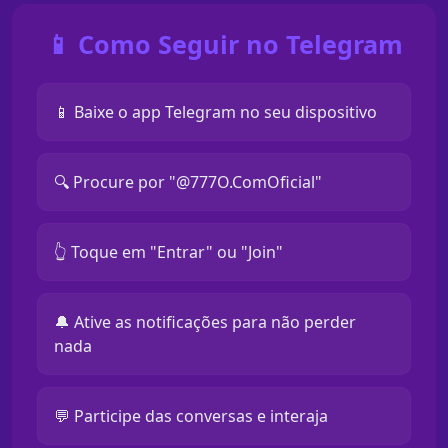
📱 Como Seguir no Telegram
📱 Baixe o app Telegram no seu dispositivo
🔍 Procure por "@777O.ComOficial"
👆 Toque em "Entrar" ou "Join"
🔔 Ative as notificações para não perder
nada
💬 Participe das conversas e interaja