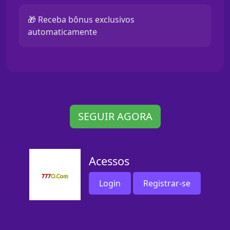
🎁 Receba bônus exclusivos
automaticamente
SEGUIR AGORA
Acessos
Login
Registrar-se