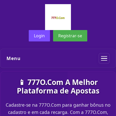
Login
Registrar-se
Menu
📱 777O.Com A Melhor
Plataforma de Apostas
Cadastre-se na 777O.Com para ganhar bônus no
cadastro e em cada recarga. Com a 777O.Com,