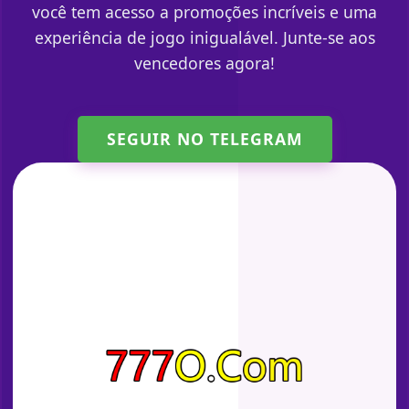
você tem acesso a promoções incríveis e uma
experiência de jogo inigualável. Junte-se aos
vencedores agora!
SEGUIR NO TELEGRAM