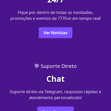
Fique por dentro de todas as novidades,
promoções e eventos da 777Fun em tempo real!
Ver Notícias
💬 Suporte Direto
Chat
Suporte direto via Telegram, respostas rápidas e
atendimento personalizado!