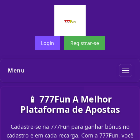
Login
Registrar-se
Menu
📱 777Fun A Melhor
Plataforma de Apostas
Cadastre-se na 777Fun para ganhar bônus no
cadastro e em cada recarga. Com a 777Fun, você