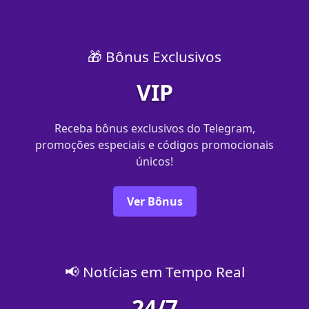
🎁 Bônus Exclusivos
VIP
Receba bônus exclusivos do Telegram,
promoções especiais e códigos promocionais
únicos!
Ver Bônus
📢 Notícias em Tempo Real
24/7