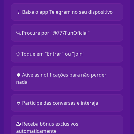
📱 Baixe o app Telegram no seu dispositivo
🔍 Procure por "@777FunOficial"
👆 Toque em "Entrar" ou "Join"
🔔 Ative as notificações para não perder
nada
💬 Participe das conversas e interaja
🎁 Receba bônus exclusivos
automaticamente